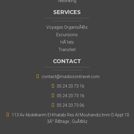
Netlinking
SERVICES
Voyages OrganisÃ©s
Excursions
HÃ´tels
Transfert
CONTACT
contact@madissontravel.com
05 24 20 73 16
05 24 20 73 16
05 24 20 73 06
113 Av Abdelkarim El Khatabi Res Al Mouhandiz Imm D Appt 10
3Â° Ã©tage , GuÃ©liz