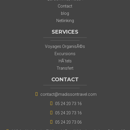
Contact
blog
Netlinking
SERVICES
Voyages OrganisÃ©s
Excursions
HÃ´tels
Transfert
CONTACT
contact@madissontravel.com
05 24 20 73 16
05 24 20 73 16
05 24 20 73 06