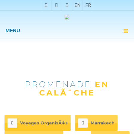
EN
FR
MENU
PROMENADE
EN
CALÃ¨CHE
Voyages OrganisÃ©s
Marrakech